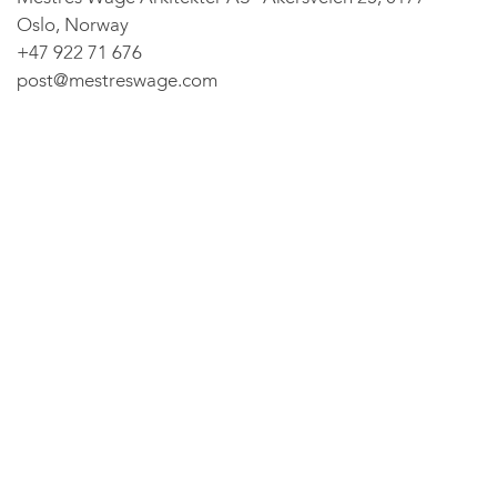
Oslo, Norway
+47 922 71 676
post@mestreswage.com