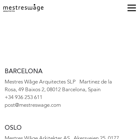
CONTACT
BARCELONA
Mestres Wåge Arquitectes SLP Martinez de la
Rosa, 49 Baixos 2, 08012 Barcelona, Spain
+34 936 253 611
post@mestreswage.com
OSLO
Mestres Wåge Arkitekter AS Akersveien 25, 0177